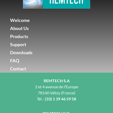
Welcome
About Us
Products
Support
Downloads
FAQ
Contact
REMTECH S.A
2 et 4 avenue de l’Europe
78140 Vélizy (France)
Tél. :
(33) 1 39 46 59 58